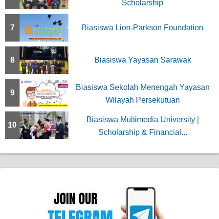
Scholarship
7
Biasiswa Lion-Parkson Foundation
8
Biasiswa Yayasan Sarawak
Biasiswa Sekolah Menengah Yayasan
9
Wilayah Persekutuan
Biasiswa Multimedia University |
10
Scholarship & Financial...