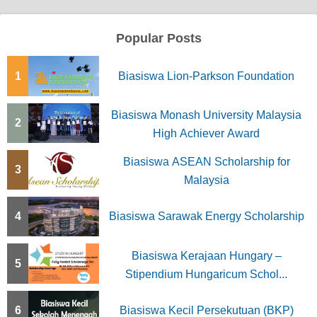
Popular Posts
1
Biasiswa Lion-Parkson Foundation
Biasiswa Monash University Malaysia
2
High Achiever Award
Biasiswa ASEAN Scholarship for
3
Malaysia
4
Biasiswa Sarawak Energy Scholarship
Biasiswa Kerajaan Hungary –
5
Stipendium Hungaricum Schol...
6
Biasiswa Kecil Persekutuan (BKP)