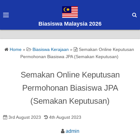
S
k
i
Biasiswa Malaysia 2026
p
t
o
Home
»
Biasiswa Kerajaan
»
Semakan Online Keputusan
c
Permohonan Biasiswa JPA (Semakan Keputusan)
o
n
Semakan Online Keputusan
t
e
Permohonan Biasiswa JPA
n
(Semakan Keputusan)
t
3rd August 2023
4th August 2023
admin