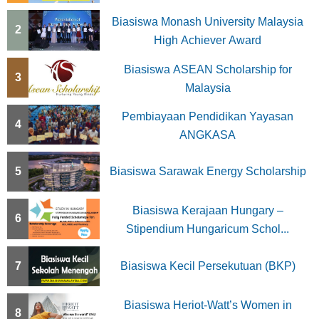
Biasiswa Monash University Malaysia
2
High Achiever Award
Biasiswa ASEAN Scholarship for
3
Malaysia
Pembiayaan Pendidikan Yayasan
4
ANGKASA
5
Biasiswa Sarawak Energy Scholarship
Biasiswa Kerajaan Hungary –
6
Stipendium Hungaricum Schol...
7
Biasiswa Kecil Persekutuan (BKP)
Biasiswa Heriot-Watt’s Women in
8