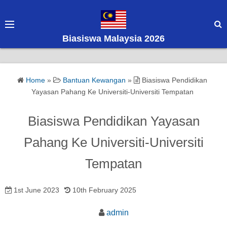
S
k
i
Biasiswa Malaysia 2026
p
t
o
Home
»
Bantuan Kewangan
»
Biasiswa Pendidikan
c
Yayasan Pahang Ke Universiti-Universiti Tempatan
o
n
Biasiswa Pendidikan Yayasan
t
e
Pahang Ke Universiti-Universiti
n
Tempatan
t
1st June 2023
10th February 2025
admin