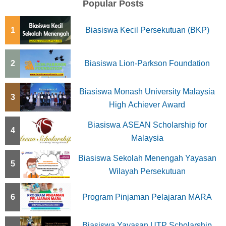
Popular Posts
1
Biasiswa Kecil Persekutuan (BKP)
2
Biasiswa Lion-Parkson Foundation
Biasiswa Monash University Malaysia
3
High Achiever Award
Biasiswa ASEAN Scholarship for
4
Malaysia
Biasiswa Sekolah Menengah Yayasan
5
Wilayah Persekutuan
6
Program Pinjaman Pelajaran MARA
Biasiswa Yayasan UTP Scholarship