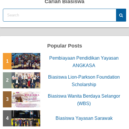
Carian Biasiswa
Popular Posts
Pembiayaan Pendidikan Yayasan
1
ANGKASA
Biasiswa Lion-Parkson Foundation
2
Scholarship
Biasiswa Wanita Berdaya Selangor
3
(WBS)
4
Biasiswa Yayasan Sarawak