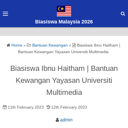
S
k
i
Biasiswa Malaysia 2026
p
t
o
Home
»
Bantuan Kewangan
»
Biasiswa Ibnu Haitham |
c
Bantuan Kewangan Yayasan Universiti Multimedia
o
n
Biasiswa Ibnu Haitham | Bantuan
t
e
Kewangan Yayasan Universiti
n
Multimedia
t
11th February 2023
12th February 2023
admin