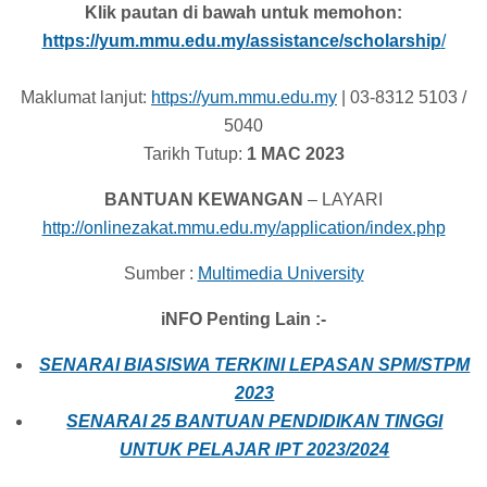
Klik pautan di bawah untuk memohon:
https://yum.mmu.edu.my/assistance/scholarship
/
Maklumat lanjut:
https://yum.mmu.edu.my
| 03-8312 5103 /
5040
Tarikh Tutup:
1 MAC 2023
BANTUAN KEWANGAN
– LAYARI
http://onlinezakat.mmu.edu.my/application/index.php
Sumber :
Mult
imedia Uni
versity
iNFO Penting Lain :-
SENARAI BIASISWA TERKINI LEPASAN SPM/STPM
2023
SENARAI 25 BANTUAN PENDIDIKAN TINGGI
UNTUK PELAJAR IPT 2023/2024