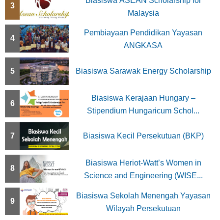
Biasiswa ASEAN Scholarship for
3
Malaysia
Pembiayaan Pendidikan Yayasan
4
ANGKASA
5
Biasiswa Sarawak Energy Scholarship
Biasiswa Kerajaan Hungary –
6
Stipendium Hungaricum Schol...
7
Biasiswa Kecil Persekutuan (BKP)
Biasiswa Heriot-Watt’s Women in
8
Science and Engineering (WISE...
Biasiswa Sekolah Menengah Yayasan
9
Wilayah Persekutuan