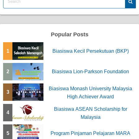
s
p
a
Popular Posts
g
1
Biasiswa Kecil Persekutuan (BKP)
i
n
2
Biasiswa Lion-Parkson Foundation
a
t
Biasiswa Monash University Malaysia
3
High Achiever Award
i
Biasiswa ASEAN Scholarship for
o
4
Malaysia
n
5
Program Pinjaman Pelajaran MARA