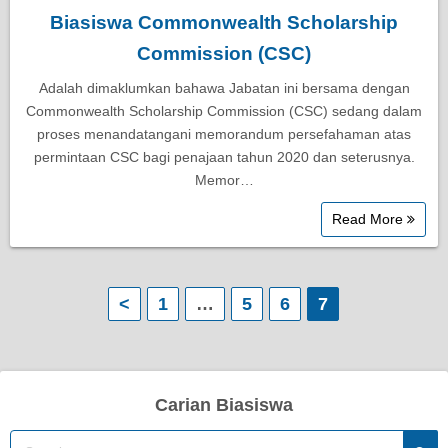
Biasiswa Commonwealth Scholarship
Commission (CSC)
Adalah dimaklumkan bahawa Jabatan ini bersama dengan
Commonwealth Scholarship Commission (CSC) sedang dalam
proses menandatangani memorandum persefahaman atas
permintaan CSC bagi penajaan tahun 2020 dan seterusnya.
Memor…
Read More
P
<
1
…
5
6
7
o
s
Carian Biasiswa
t