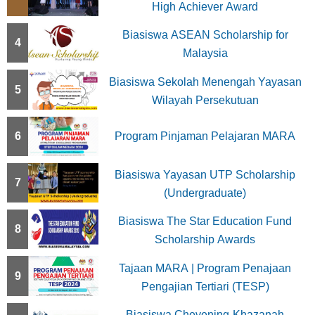
High Achiever Award
o
Biasiswa ASEAN Scholarship for
4
n
Malaysia
Biasiswa Sekolah Menengah Yayasan
5
Wilayah Persekutuan
6
Program Pinjaman Pelajaran MARA
Biasiswa Yayasan UTP Scholarship
7
(Undergraduate)
Biasiswa The Star Education Fund
8
Scholarship Awards
Tajaan MARA | Program Penajaan
9
Pengajian Tertiari (TESP)
Biasiswa Chevening-Khazanah