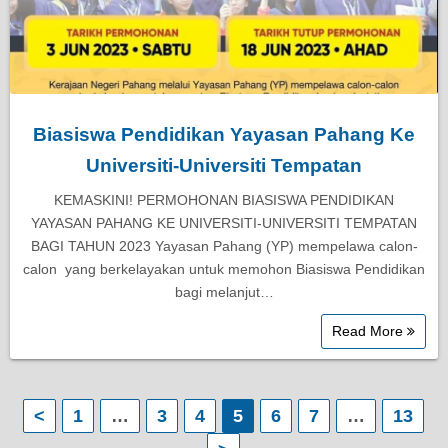
Biasiswa Pendidikan Yayasan Pahang Ke
Universiti-Universiti Tempatan
KEMASKINI! PERMOHONAN BIASISWA PENDIDIKAN
YAYASAN PAHANG KE UNIVERSITI-UNIVERSITI TEMPATAN
BAGI TAHUN 2023 Yayasan Pahang (YP) mempelawa calon-
calon yang berkelayakan untuk memohon Biasiswa Pendidikan
bagi melanjut…
Read More
P
<
1
…
3
4
5
6
7
…
13