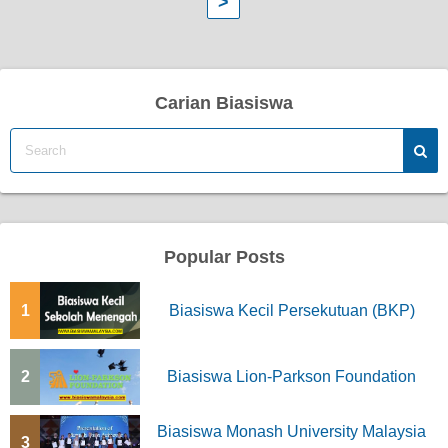
>
o
s
t
Carian Biasiswa
s
p
a
g
Popular Posts
i
1
Biasiswa Kecil Persekutuan (BKP)
n
a
2
Biasiswa Lion-Parkson Foundation
t
Biasiswa Monash University Malaysia
i
3