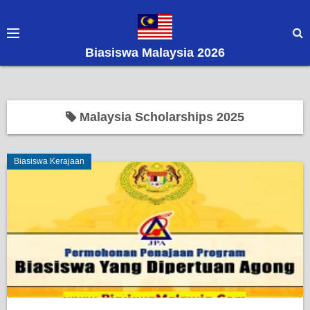
S
k
i
Biasiswa Malaysia 2026
p
t
o
c
Malaysia Scholarships 2025
o
n
Biasiswa Kerajaan
t
e
n
t