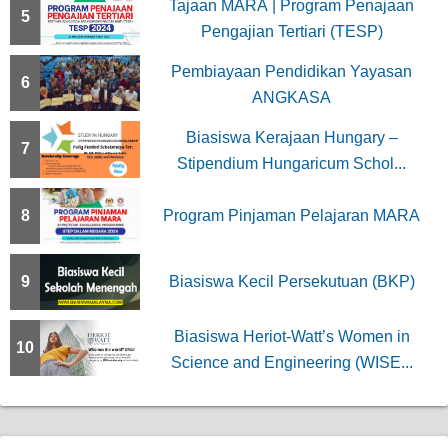
Tajaan MARA | Program Penajaan
5
Pengajian Tertiari (TESP)
Pembiayaan Pendidikan Yayasan
6
ANGKASA
Biasiswa Kerajaan Hungary –
7
Stipendium Hungaricum Schol...
8
Program Pinjaman Pelajaran MARA
9
Biasiswa Kecil Persekutuan (BKP)
Biasiswa Heriot-Watt’s Women in
10
Science and Engineering (WISE...