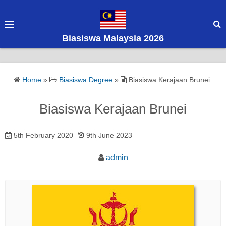
S
k
i
Biasiswa Malaysia 2026
p
t
o
Home
»
Biasiswa Degree
»
Biasiswa Kerajaan Brunei
c
o
Biasiswa Kerajaan Brunei
n
t
5th February 2020
9th June 2023
e
n
admin
t