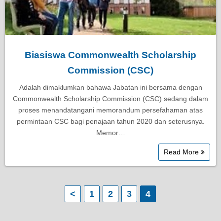
Biasiswa Commonwealth Scholarship
Commission (CSC)
Adalah dimaklumkan bahawa Jabatan ini bersama dengan
Commonwealth Scholarship Commission (CSC) sedang dalam
proses menandatangani memorandum persefahaman atas
permintaan CSC bagi penajaan tahun 2020 dan seterusnya.
Memor…
Read More
P
<
1
2
3
4
o