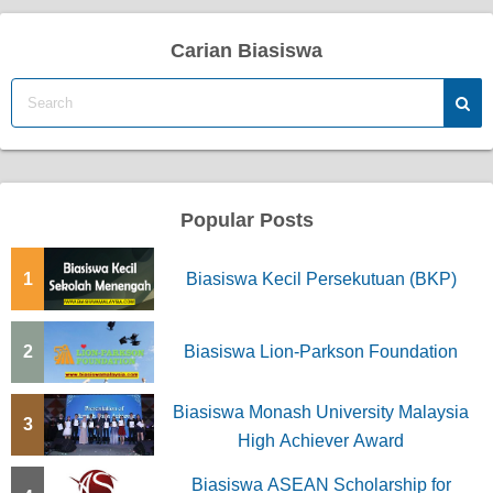
s
Carian Biasiswa
t
s
p
a
Popular Posts
g
1
Biasiswa Kecil Persekutuan (BKP)
i
n
2
Biasiswa Lion-Parkson Foundation
a
t
Biasiswa Monash University Malaysia
3
High Achiever Award
i
Biasiswa ASEAN Scholarship for