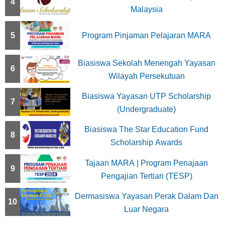
o
4
Malaysia
n
5
Program Pinjaman Pelajaran MARA
Biasiswa Sekolah Menengah Yayasan
6
Wilayah Persekutuan
Biasiswa Yayasan UTP Scholarship
7
(Undergraduate)
Biasiswa The Star Education Fund
8
Scholarship Awards
Tajaan MARA | Program Penajaan
9
Pengajian Tertiari (TESP)
Dermasiswa Yayasan Perak Dalam Dan
10
Luar Negara