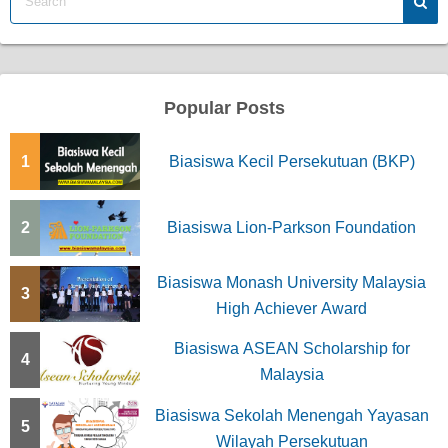
Popular Posts
1
Biasiswa Kecil Persekutuan (BKP)
2
Biasiswa Lion-Parkson Foundation
Biasiswa Monash University Malaysia
3
High Achiever Award
Biasiswa ASEAN Scholarship for
4
Malaysia
Biasiswa Sekolah Menengah Yayasan
5
Wilayah Persekutuan