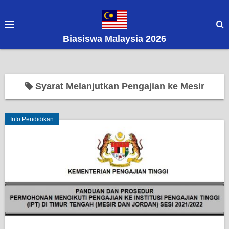
S
k
i
Biasiswa Malaysia 2026
p
t
o
c
Syarat Melanjutkan Pengajian ke Mesir
o
n
Info Pendidikan
t
e
n
t