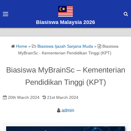
S
k
i
Biasiswa Malaysia 2026
p
t
o
Home
»
Biasiswa Ijazah Sarjana Muda
»
Biasiswa
c
MyBrainSc - Kementerian Pendidikan Tinggi (KPT)
o
n
Biasiswa MyBrainSc – Kementerian
t
e
Pendidikan Tinggi (KPT)
n
t
20th March 2024
21st March 2024
admin