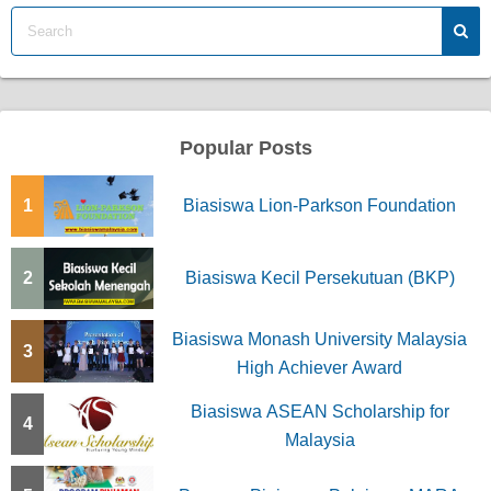
Popular Posts
1
Biasiswa Lion-Parkson Foundation
2
Biasiswa Kecil Persekutuan (BKP)
Biasiswa Monash University Malaysia
3
High Achiever Award
Biasiswa ASEAN Scholarship for
4
Malaysia