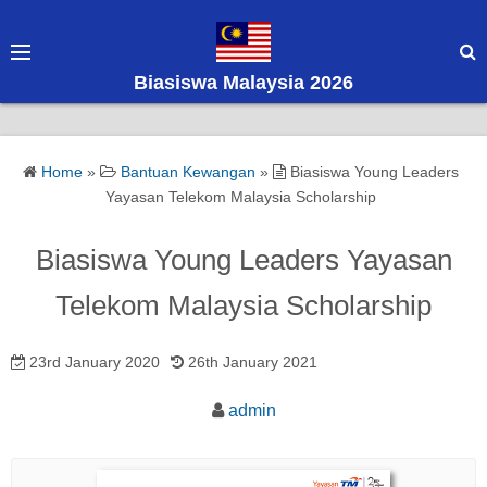
S
k
i
Biasiswa Malaysia 2026
p
t
o
Home
»
Bantuan Kewangan
»
Biasiswa Young Leaders
c
Yayasan Telekom Malaysia Scholarship
o
n
Biasiswa Young Leaders Yayasan
t
e
Telekom Malaysia Scholarship
n
t
23rd January 2020
26th January 2021
admin