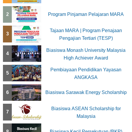
2
Program Pinjaman Pelajaran MARA
Tajaan MARA | Program Penajaan
3
Pengajian Tertiari (TESP)
Biasiswa Monash University Malaysia
4
High Achiever Award
Pembiayaan Pendidikan Yayasan
5
ANGKASA
6
Biasiswa Sarawak Energy Scholarship
Biasiswa ASEAN Scholarship for
7
Malaysia
8
Biasiswa Kecil Persekutuan (BKP)